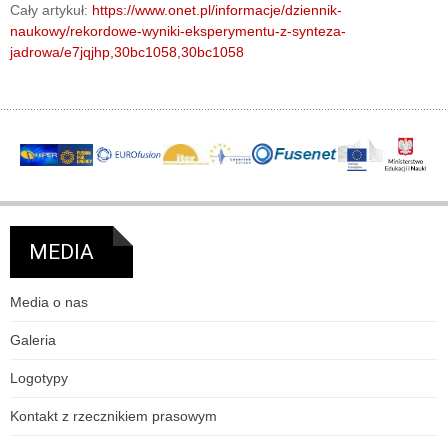
Cały artykuł:
https://www.onet.pl/informacje/dziennik-
naukowy/rekordowe-wyniki-eksperymentu-z-synteza-
jadrowa/e7jqjhp,30bc1058,30bc1058
MEDIA
Media o nas
Galeria
Logotypy
Kontakt z rzecznikiem prasowym