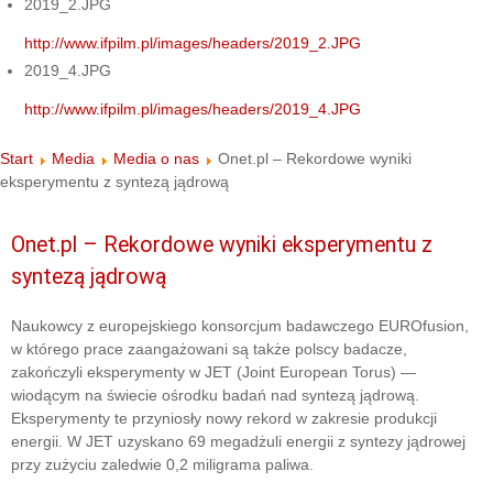
2019_2.JPG
http://www.ifpilm.pl/images/headers/2019_2.JPG
2019_4.JPG
http://www.ifpilm.pl/images/headers/2019_4.JPG
Start
Media
Media o nas
Onet.pl – Rekordowe wyniki
eksperymentu z syntezą jądrową
Onet.pl – Rekordowe wyniki eksperymentu z
syntezą jądrową
Naukowcy z europejskiego konsorcjum badawczego EUROfusion,
w którego prace zaangażowani są także polscy badacze,
zakończyli eksperymenty w JET (Joint European Torus) —
wiodącym na świecie ośrodku badań nad syntezą jądrową.
Eksperymenty te przyniosły nowy rekord w zakresie produkcji
energii. W JET uzyskano 69 megadżuli energii z syntezy jądrowej
przy zużyciu zaledwie 0,2 miligrama paliwa.