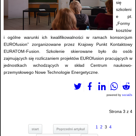
się
szkoleni
e pt.
„Formy
kosztów
i ogólne warunki ich kwalifikowalności w ramach konsorcjum
EUROfusion” zorganizowane przez Krajowy Punkt Kontaktowy
EURATOM-Fusion. Szkolenie skierowane było do osób
zajmujących się rozliczaniem projektów EUROfusion pracujących w
jednostkach wchodzących w skład Centrum naukowo-
przemysłowego Nowe Technologie Energetyczne.
powered by
social2s
Strona 3 z 4
1
2
3
4
start
Poprzedni artykuł