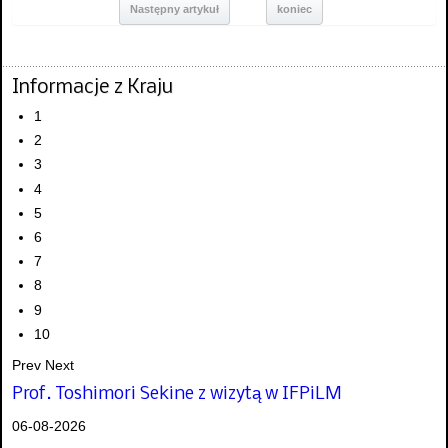
Następny artykuł
koniec
Informacje z Kraju
1
2
3
4
5
6
7
8
9
10
Prev
Next
Prof. Toshimori Sekine z wizytą w IFPiLM
06-08-2026