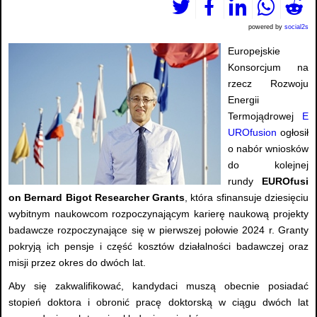
powered by
social2s
Europejskie
Konsorcjum na
rzecz Rozwoju
Energii
Termojądrowej
E
UROfusion
ogłosił
o nabór wniosków
do kolejnej
rundy
EUROfusi
on Bernard Bigot Researcher Grants
, która sfinansuje dziesięciu
wybitnym naukowcom rozpoczynającym karierę naukową projekty
badawcze rozpoczynające się w pierwszej połowie 2024 r. Granty
pokryją ich pensje i część kosztów działalności badawczej oraz
misji przez okres do dwóch lat.
Aby się zakwalifikować, kandydaci muszą obecnie posiadać
stopień doktora i obronić pracę doktorską w ciągu dwóch lat