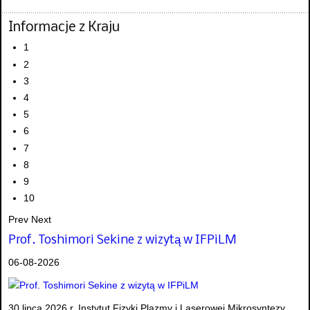
Informacje z Kraju
1
2
3
4
5
6
7
8
9
10
Prev
Next
Prof. Toshimori Sekine z wizytą w IFPiLM
06-08-2026
30 lipca 2026 r. Instytut Fizyki Plazmy i Laserowej Mikrosyntezy