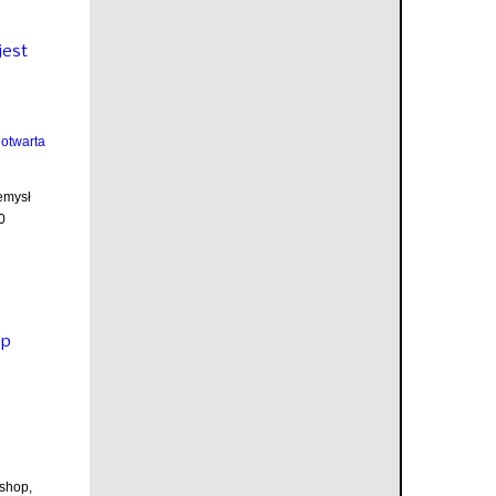
jest
emysł
0
op
shop,