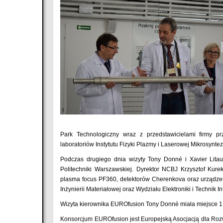
Park Technologiczny wraz z przedstawicielami firmy
laboratoriów Instytutu Fizyki Plazmy i Laserowej Mikrosyntez
Podczas drugiego dnia wizyty Tony Donné i Xavier Lit
Politechniki Warszawskiej. Dyrektor NCBJ Krzysztof Kur
plasma focus PF360, detektorów Cherenkova oraz urządzenia
Inżynierii Materiałowej oraz Wydziału Elektroniki i Technik I
Wizyta kierownika EUROfusion Tony Donné miała miejsce 1 
Konsorcjum EUROfusion jest Europejską Asocjacją dla Rozw