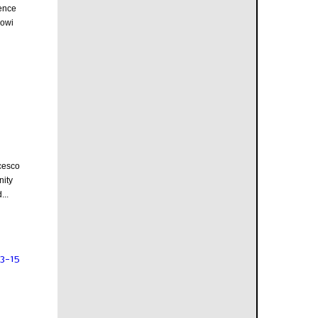
ence
nowi
cesco
nity
...
3-15