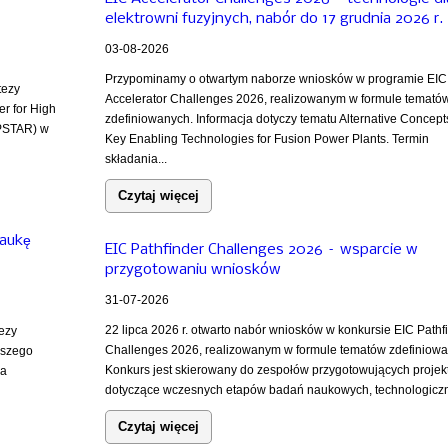
elektrowni fuzyjnych, nabór do 17 grudnia 2026 r.
03-08-2026
Przypominamy o otwartym naborze wniosków w programie EIC
tezy
Accelerator Challenges 2026, realizowanym w formule temató
er for High
zdefiniowanych. Informacja dotyczy tematu Alternative Concept
PSTAR) w
Key Enabling Technologies for Fusion Power Plants. Termin
składania...
Czytaj więcej
naukę
EIC Pathfinder Challenges 2026 – wsparcie w
przygotowaniu wniosków
31-07-2026
22 lipca 2026 r. otwarto nabór wniosków w konkursie EIC Pathf
tezy
Challenges 2026, realizowanym w formule tematów zdefiniowa
ższego
Konkurs jest skierowany do zespołów przygotowujących projek
za
dotyczące wczesnych etapów badań naukowych, technologiczn
Czytaj więcej