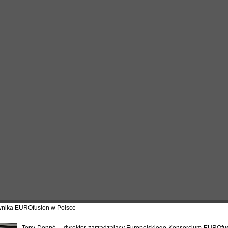
wnika EUROfusion w Polsce
Tony Donné – dyrektor zarządzający Europejskiego Konsorcjum EUROfu