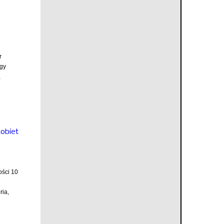
r
rgy
,
kobiet
ości 10
ria,