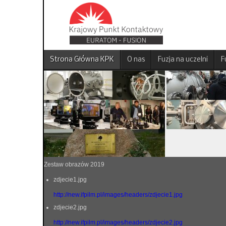
Strona Główna KPK
O nas
Fuzja na uczelni
F
Zestaw obrazów 2019
zdjecie1.jpg
http://new.ifpilm.pl/images/headers/zdjecie1.jpg
zdjecie2.jpg
http://new.ifpilm.pl/images/headers/zdjecie2.jpg