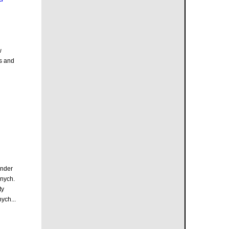
w
s and
inder
nych.
ty
ych...