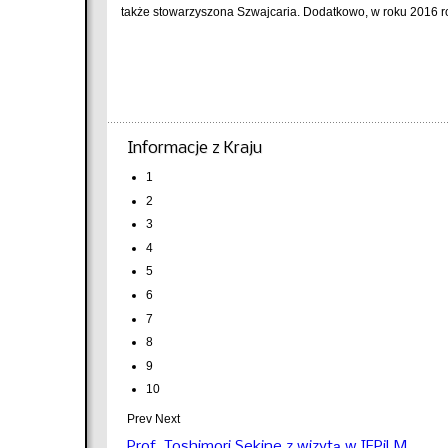
także stowarzyszona Szwajcaria. Dodatkowo, w roku 2016 ro
Informacje z Kraju
1
2
3
4
5
6
7
8
9
10
Prev
Next
Prof. Toshimori Sekine z wizytą w IFPiLM