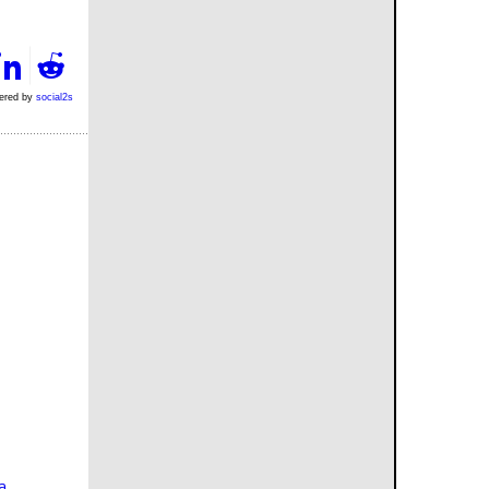
ered by
social2s
a