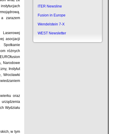
instytucjach
ITER Newsline
ermojądrową.
Fusion in Europe
, a zarazem
Wendelstein 7-X
i Laserowej
WEST Newsletter
ej asocjacji
 Spotkanie
elom różnych
r EUROfusion
ka, Narodowe
ny, Instytut
, Wrocławki
zwiedzaniem
wierku oraz
, urządzenia
ach Wydziału
skich, w tym