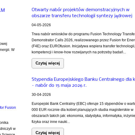
Otwarty nabór projektów demonstracyjnych w
iLM
obszarze transferu technologii syntezy jądrowej
04-05-2026
Trwa nabór wniosków do programu Fusion Technology Transfe
Demonstrator Calls 2026, realizowanego przez Fusion for Ene
rowej
(F4E) oraz EUROfusion. Inicjatywa wspiera transfer technologii
nergii. W
kompetencji i know-how rozwijanych na potrzeby badań...
Czytaj więcej
Stypendia Europejskiego Banku Centralnego dla 
– nabór do 15 maja 2026 r.
30-04-2026
Europejski Bank Centralny (EBC) oferuje 15 stypendiów o wart
000 EUR rocznie dla kobiet planujących studia magisterskie w
obszarach takich jak: ekonomia, statystyka, informatyka, inżynie
fizyka oraz inne nauki...
onika
tniczyli w
Czytaj więcej
 Science...