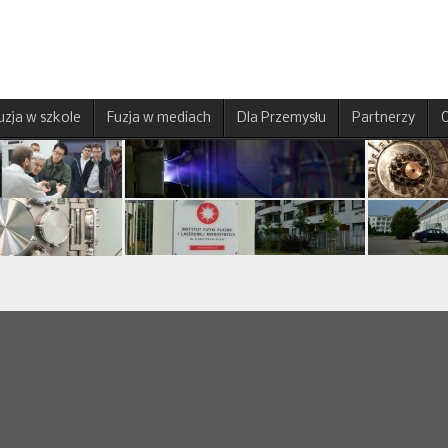
uzja w szkole
Fuzja w mediach
Dla Przemysłu
Partnerzy
O