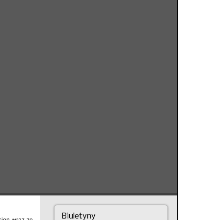
Biuletyny
sion wraz ze