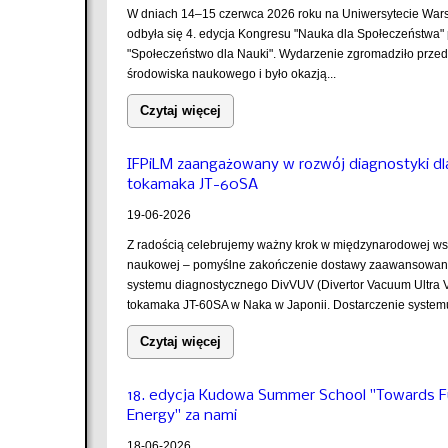
W dniach 14–15 czerwca 2026 roku na Uniwersytecie Wa
odbyła się 4. edycja Kongresu "Nauka dla Społeczeństwa"
"Społeczeństwo dla Nauki". Wydarzenie zgromadziło przeds
środowiska naukowego i było okazją...
Czytaj więcej
IFPiLM zaangażowany w rozwój diagnostyki dl
tokamaka JT-60SA
19-06-2026
Z radością celebrujemy ważny krok w międzynarodowej ws
naukowej – pomyślne zakończenie dostawy zaawansowa
systemu diagnostycznego DivVUV (Divertor Vacuum Ultra Vi
tokamaka JT-60SA w Naka w Japonii. Dostarczenie system
Czytaj więcej
18. edycja Kudowa Summer School "Towards F
Energy" za nami
18-06-2026