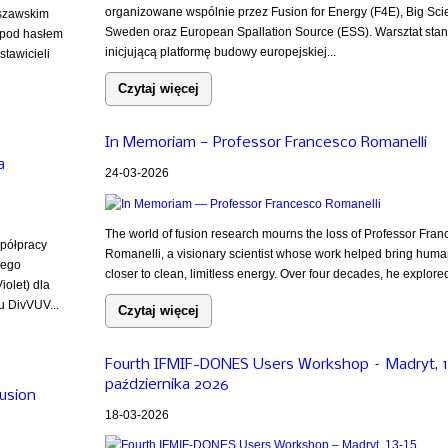
organizowane wspólnie przez Fusion for Energy (F4E), Big Sci
rszawskim
Sweden oraz European Spallation Source (ESS). Warsztat sta
 pod hasłem
inicjującą platformę budowy europejskiej...
tawicieli
Czytaj więcej
In Memoriam — Professor Francesco Romanelli
a
24-03-2026
The world of fusion research mourns the loss of Professor Fran
półpracy
Romanelli, a visionary scientist whose work helped bring huma
nego
closer to clean, limitless energy. Over four decades, he explored
olet) dla
u DivVUV...
Czytaj więcej
Fourth IFMIF-DONES Users Workshop – Madryt, 1
października 2026
usion
18-03-2026