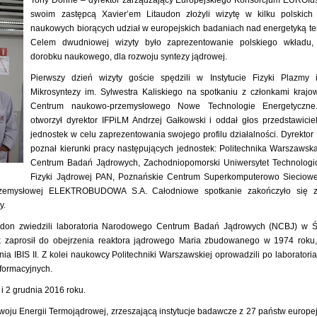
swoim zastępcą Xavier’em Litaudon złożyli wizytę w kilku polskich 
naukowych biorących udział w europejskich badaniach nad energetyką t
Celem dwudniowej wizyty było zaprezentowanie polskiego wkładu
dorobku naukowego, dla rozwoju syntezy jądrowej.
Pierwszy dzień wizyty goście spędzili w Instytucie Fizyki Plazmy 
Mikrosyntezy im. Sylwestra Kaliskiego na spotkaniu z członkami krajow
Centrum naukowo-przemysłowego Nowe Technologie Energetyczne.
otworzył dyrektor IFPiLM Andrzej Gałkowski i oddał głos przedstawici
jednostek w celu zaprezentowania swojego profilu działalności. Dyrekto
poznał kierunki pracy następujących jednostek: Politechnika Warszaws
Centrum Badań Jądrowych, Zachodniopomorski Uniwersytet Technologicz
Fizyki Jądrowej PAN, Poznańskie Centrum Superkomputerowo Sieciowe
 przemysłowej ELEKTROBUDOWA S.A. Całodniowe spotkanie zakończyło się 
y.
audon zwiedzili laboratoria Narodowego Centrum Badań Jądrowych (NCBJ) w Ś
ek zaprosił do obejrzenia reaktora jądrowego Maria zbudowanego w 1974 roku
 IBIS II. Z kolei naukowcy Politechniki Warszawskiej oprowadzili po laboratori
nformacyjnych.
i 2 grudnia 2016 roku.
oju Energii Termojądrowej, zrzeszającą instytucje badawcze z 27 państw europej