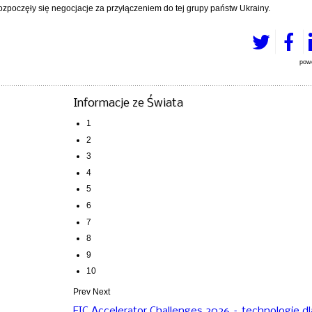
zpoczęły się negocjacje za przyłączeniem do tej grupy państw Ukrainy.
pow
Informacje ze Świata
1
2
3
4
5
6
7
8
9
10
Prev
Next
EIC Accelerator Challenges 2026 – technologie dl