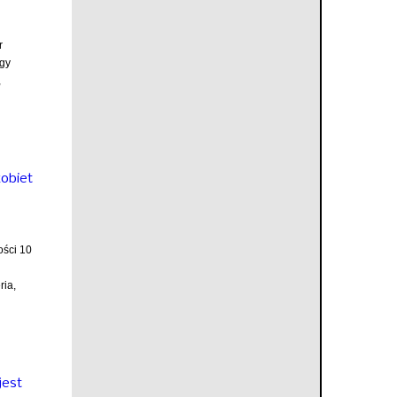
r
rgy
,
kobiet
ości 10
ria,
jest