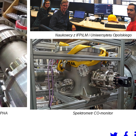
Naukowcy z IFPiLM i Uniwersytetu Opolskiego
o PHA
Spektrometr CO-monitor