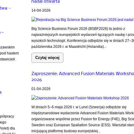
nadal otwarta
stwa –
14-04-2026
Big Science Business Forum 2026 (BSBF2026) to jedno z
najważniejszych europejskich wydarzeń łączących naukę i prz
wysokich technologii. Konferencja odbędzie się w dniach 27–3
października 2026 r. w Maastricht (Holandia)...
rszawskim
 pod hasłem
Czytaj więcej
tawicieli
Zaproszenie: Advanced Fusion Materials Worksh
2026
01-04-2026
a
W dniach 5–6 maja 2026 r. w Lund (Szwecja) odbędzie się
międzynarodowe wydarzenie Advanced Fusion Materials Work
półpracy
organizowane wspólnie przez Fusion for Energy (F4E), Big Sci
nego
Sweden oraz European Spallation Source (ESS). Warsztat sta
olet) dla
inicjującą platformę budowy europejskiej...