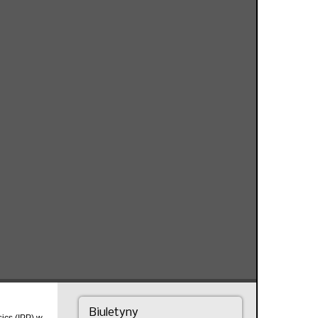
Biuletyny
sics (IPP) w