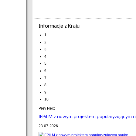
Informacje z Kraju
1
2
3
4
5
6
7
8
9
10
Prev
Next
IFPiLM z nowym projektem popularyzującym 
23-07-2026