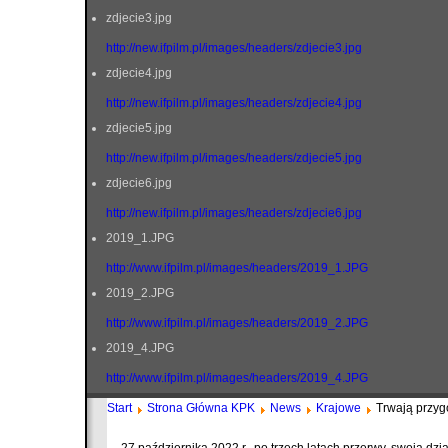
zdjecie3.jpg
http://new.ifpilm.pl/images/headers/zdjecie3.jpg
zdjecie4.jpg
http://new.ifpilm.pl/images/headers/zdjecie4.jpg
zdjecie5.jpg
http://new.ifpilm.pl/images/headers/zdjecie5.jpg
zdjecie6.jpg
http://new.ifpilm.pl/images/headers/zdjecie6.jpg
2019_1.JPG
http://www.ifpilm.pl/images/headers/2019_1.JPG
2019_2.JPG
http://www.ifpilm.pl/images/headers/2019_2.JPG
2019_4.JPG
http://www.ifpilm.pl/images/headers/2019_4.JPG
Start
Strona Główna KPK
News
Krajowe
Trwają przyg
27 października 2022 r., po trzech latach przerwy, swoją dzi