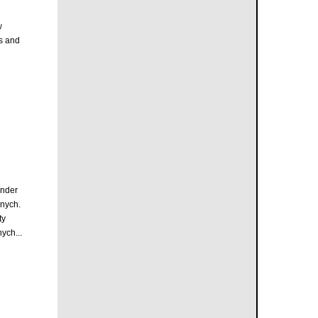
w
s and
inder
nych.
ty
ych...