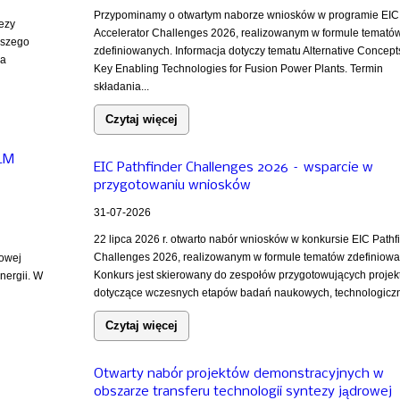
Przypominamy o otwartym naborze wniosków w programie EIC
tezy
Accelerator Challenges 2026, realizowanym w formule temató
ższego
zdefiniowanych. Informacja dotyczy tematu Alternative Concept
za
Key Enabling Technologies for Fusion Power Plants. Termin
składania...
Czytaj więcej
iLM
EIC Pathfinder Challenges 2026 – wsparcie w
przygotowaniu wniosków
31-07-2026
22 lipca 2026 r. otwarto nabór wniosków w konkursie EIC Pathf
Challenges 2026, realizowanym w formule tematów zdefiniowa
rowej
Konkurs jest skierowany do zespołów przygotowujących projek
nergii. W
dotyczące wczesnych etapów badań naukowych, technologiczn
Czytaj więcej
Otwarty nabór projektów demonstracyjnych w
obszarze transferu technologii syntezy jądrowej