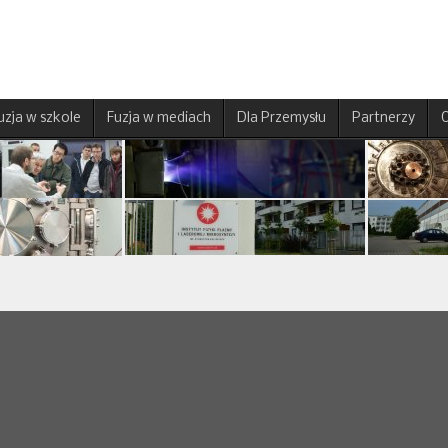
uzja w szkole
Fuzja w mediach
Dla Przemysłu
Partnerzy
O