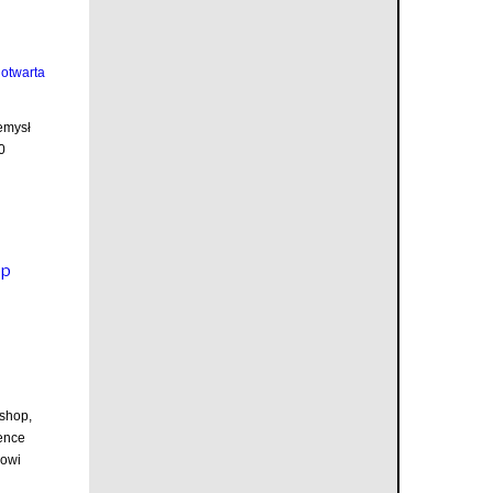
emysł
0
op
shop,
ence
nowi