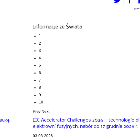
pow
Informacje ze Świata
1
2
3
4
5
6
7
8
9
10
Prev
Next
naukę
EIC Accelerator Challenges 2026 – technologie dl
elektrowni fuzyjnych, nabór do 17 grudnia 2026 r.
03-08-2026