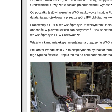
Greifswaldzie. Urządzenie zostało przebudowane i wyposa
Od początku testów i rozruchu W7-X naukowcy z Instytutu Fi
działania zaprojektowaną przez zespół z IFPiLM diagnostyk
Pracownicy z IFPiLM we współpracy z Uniwersytetem Opol
obecności w plazmie lekkich zanieczyszczeń – tzw. spektro
we współpracy z IPP w Greifswaldzie.
Właściwa kampania eksperymentalna na urządzeniu W7-X roz
Stellarator Wendelstein 7-X to eksperymentalny reaktor te
tego typu na świecie. Projekt ten ma na celu badanie alte