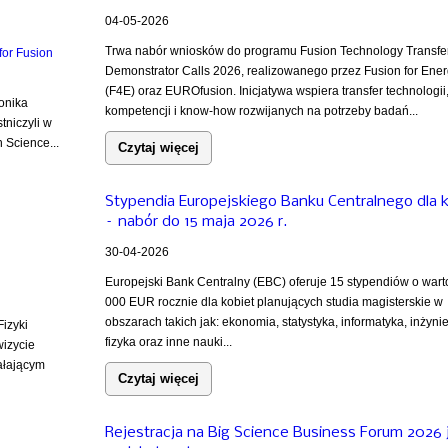
04-05-2026
Trwa nabór wniosków do programu Fusion Technology Transfe
Demonstrator Calls 2026, realizowanego przez Fusion for Ene
(F4E) oraz EUROfusion. Inicjatywa wspiera transfer technologii
onika
kompetencji i know-how rozwijanych na potrzeby badań...
tniczyli w
 Science...
Czytaj więcej
Stypendia Europejskiego Banku Centralnego dla 
– nabór do 15 maja 2026 r.
30-04-2026
Europejski Bank Centralny (EBC) oferuje 15 stypendiów o wart
000 EUR rocznie dla kobiet planujących studia magisterskie w
obszarach takich jak: ekonomia, statystyka, informatyka, inżynie
izyki
fizyka oraz inne nauki...
wizycie
iałającym
Czytaj więcej
Rejestracja na Big Science Business Forum 2026 