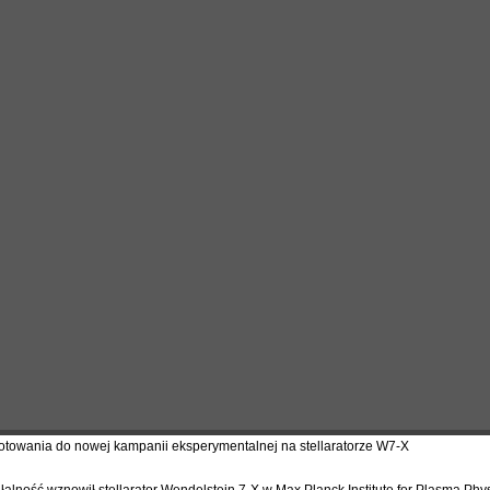
otowania do nowej kampanii eksperymentalnej na stellaratorze W7-X
ałalność wznowił stellarator Wendelstein 7-X w Max Planck Institute for Plasma Phy