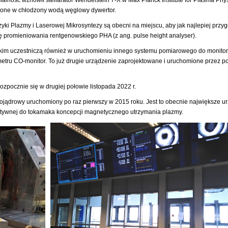
żone w chłodzony wodą węglowy dywertor.
zyki Plazmy i Laserowej Mikrosyntezy są obecni na miejscu, aby jak najlepiej przy
ę promieniowania rentgenowskiego PHA (z ang. pulse height analyser).
skim uczestniczą również w uruchomieniu innego systemu pomiarowego do monito
metru CO-monitor. To już drugie urządzenie zaprojektowane i uruchomione przez po
pocznie się w drugiej połowie listopada 2022 r.
rmojądrowy uruchomiony po raz pierwszy w 2015 roku. Jest to obecnie największe u
rnatywnej do tokamaka koncepcji magnetycznego utrzymania plazmy.