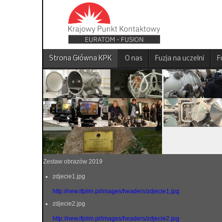
Strona Główna KPK
O nas
Fuzja na uczelni
F
Zestaw obrazów 2019
zdjecie1.jpg
http://new.ifpilm.pl/images/headers/zdjecie1.jpg
zdjecie2.jpg
http://new.ifpilm.pl/images/headers/zdjecie2.jpg