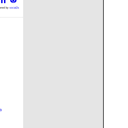
ered by
social2s
a