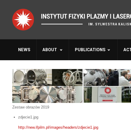
NEWS
ABOUT
PUBLICATIONS
ACT
Zestaw obrazów 2019
zdjecie1.jpg
http://new.ifpilm.pl/images/headers/zdjecie1.jpg