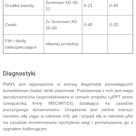
Sorensen XG 40-
Grzałka katody
0-21
0-40
21
2x Sorensen XG
Cewki
0-40
0-20
20-40
Filtr i diody
własnej produkcji
zabezpieczające
Diagnostyki
PlaNS jest wyposażone w szereg diagnostyk pozwalających
kompleksowo badać silniki plazmowe. Podstawową z nich jest waga
aerodynamiczna (wyprodukowana w ramach projektu LμPPT przez
szwajcarską firmę MECARTEX) działająca na zasadzie
precyzyjnego dynamometru. Urządzenie jest zdolne mierzyć
zarówno siłę ciągu w zakresie mN, jak i popęd siły w zakresie μNs
na zasadzie monitorowania wychylenia wagi i porównywania go z
sygnałem kalibrującym.