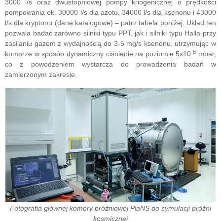
3000 l/s oraz dwustopniowej pompy kriogenicznej o prędkości
pompowania ok. 30000 l/s dla azotu, 34000 l/s dla ksenonu i 43000
l/s dla kryptonu (dane katalogowe) – patrz tabela poniżej. Układ ten
pozwala badać zarówno silniki typu PPT, jak i silniki typu Halla przy
zasilaniu gazem z wydajnością do 3-5 mg/s ksenonu, utrzymując w
-5
komorze w sposób dynamiczny ciśnienie na poziomie 5x10
mbar,
co z powodzeniem wystarcza do prowadzenia badań w
zamierzonym zakresie.
Fotografia głównej komory próżniowej PlaNS do symulacji próżni
kosmicznej