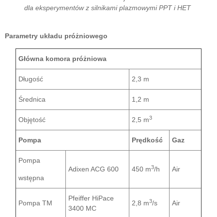
dla eksperymentów z silnikami plazmowymi PPT i HET
Parametry układu próżniowego
Główna komora próżniowa
Długość
2,3 m
Średnica
1,2 m
3
Objętość
2,5 m
Pompa
Prędkość
Gaz
Pompa
3
Adixen ACG 600
450 m
/h
Air
wstępna
Pfeiffer HiPace
3
Pompa TM
2,8 m
/s
Air
3400 MC