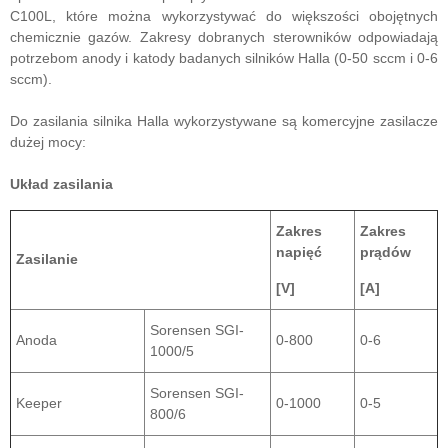
C100L, które można wykorzystywać do większości obojętnych
chemicznie gazów. Zakresy dobranych sterowników odpowiadają
potrzebom anody i katody badanych silników Halla (0-50 sccm i 0-6
sccm).
Do zasilania silnika Halla wykorzystywane są komercyjne zasilacze
dużej mocy:
Układ zasilania
Zakres
Zakres
napięć
prądów
Zasilanie
[V]
[A]
Sorensen SGI-
Anoda
0-800
0-6
1000/5
Sorensen SGI-
Keeper
0-1000
0-5
800/6