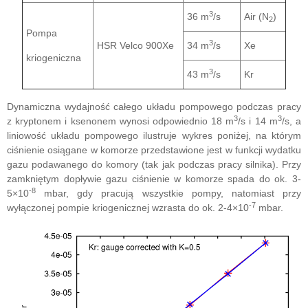
3
36 m
/s
Air (N
)
2
Pompa
3
HSR Velco 900Xe
34 m
/s
Xe
kriogeniczna
3
43 m
/s
Kr
Dynamiczna wydajność całego układu pompowego podczas pracy
3
3
z kryptonem i ksenonem wynosi odpowiednio 18 m
/s i 14 m
/s, a
liniowość układu pompowego ilustruje wykres poniżej, na którym
ciśnienie osiągane w komorze przedstawione jest w funkcji wydatku
gazu podawanego do komory (tak jak podczas pracy silnika). Przy
zamkniętym dopływie gazu ciśnienie w komorze spada do ok. 3-
-8
5×10
mbar, gdy pracują wszystkie pompy, natomiast przy
-7
wyłączonej pompie kriogenicznej wzrasta do ok. 2-4×10
mbar.