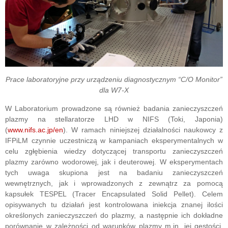
Prace laboratoryjne przy urządzeniu diagnostycznym “C/O Monitor”
dla W7-X
W Laboratorium prowadzone są również badania zanieczyszczeń
plazmy na stellaratorze LHD w NIFS (Toki, Japonia)
(
www.nifs.ac.jp/en
). W ramach niniejszej działalności naukowcy z
IFPiLM czynnie uczestniczą w kampaniach eksperymentalnych w
celu zgłębienia wiedzy dotyczącej transportu zanieczyszczeń
plazmy zarówno wodorowej, jak i deuterowej. W eksperymentach
tych uwaga skupiona jest na badaniu zanieczyszczeń
wewnętrznych, jak i wprowadzonych z zewnątrz za pomocą
kapsułek TESPEL (Tracer Encapsulated Solid Pellet). Celem
opisywanych tu działań jest kontrolowana iniekcja znanej ilości
określonych zanieczyszczeń do plazmy, a następnie ich dokładne
porównanie w zależności od warunków plazmy m.in. jej gęstości,