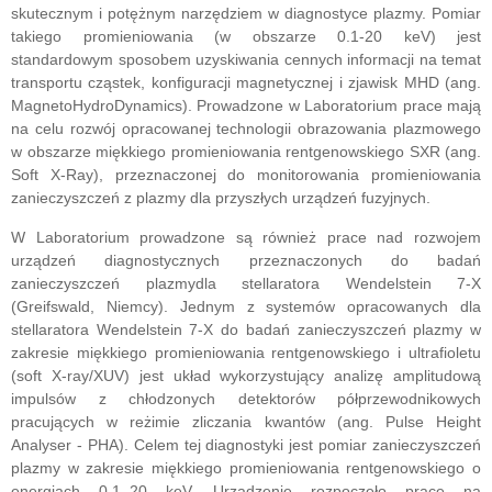
skutecznym i potężnym narzędziem w diagnostyce plazmy. Pomiar
takiego promieniowania (w obszarze 0.1-20 keV) jest
standardowym sposobem uzyskiwania cennych informacji na temat
transportu cząstek, konfiguracji magnetycznej i zjawisk MHD (ang.
MagnetoHydroDynamics). Prowadzone w Laboratorium prace mają
na celu rozwój opracowanej technologii obrazowania plazmowego
w obszarze miękkiego promieniowania rentgenowskiego SXR (ang.
Soft X-Ray), przeznaczonej do monitorowania promieniowania
zanieczyszczeń z plazmy dla przyszłych urządzeń fuzyjnych.
W Laboratorium prowadzone są również prace nad rozwojem
urządzeń diagnostycznych przeznaczonych do badań
zanieczyszczeń plazmydla stellaratora Wendelstein 7-X
(Greifswald, Niemcy). Jednym z systemów opracowanych dla
stellaratora Wendelstein 7-X do badań zanieczyszczeń plazmy w
zakresie miękkiego promieniowania rentgenowskiego i ultrafioletu
(soft X-ray/XUV) jest układ wykorzystujący analizę amplitudową
impulsów z chłodzonych detektorów półprzewodnikowych
pracujących w reżimie zliczania kwantów (ang. Pulse Height
Analyser - PHA). Celem tej diagnostyki jest pomiar zanieczyszczeń
plazmy w zakresie miękkiego promieniowania rentgenowskiego o
energiach 0.1–20 keV. Urządzenie rozpoczęło pracę na