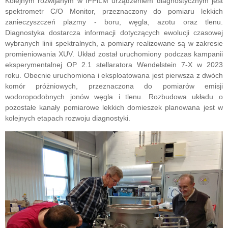
Kolejnym rozwijanym w IFPiLM urządzeniem diagnostycznym jest
spektrometr C/O Monitor, przeznaczony do pomiaru lekkich
zanieczyszczeń plazmy - boru, węgla, azotu oraz tlenu.
Diagnostyka dostarcza informacji dotyczących ewolucji czasowej
wybranych linii spektralnych, a pomiary realizowane są w zakresie
promieniowania XUV. Układ został uruchomiony podczas kampanii
eksperymentalnej OP 2.1 stellaratora
Wendelstein 7-X
w 2023
roku. Obecnie uruchomiona i eksploatowana jest pierwsza z dwóch
komór próżniowych, przeznaczona do pomiarów emisji
wodoropodobnych jonów węgla i tlenu. Rozbudowa układu o
pozostałe kanały pomiarowe lekkich domieszek planowana jest w
kolejnych etapach rozwoju diagnostyki.