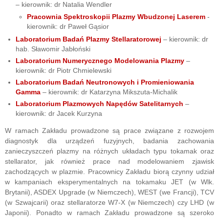
– kierownik: dr Natalia Wendler
Pracownia Spektroskopii Plazmy Wbudzonej Laserem
-
kierownik: dr Paweł Gąsior
Laboratorium Badań Plazmy Stellaratorowej
– kierownik: dr
hab. Sławomir Jabłoński
Laboratorium Numerycznego Modelowania Plazmy
–
kierownik: dr Piotr Chmielewski
Laboratorium Badań Neutronowych i Promieniowania
Gamma
– kierownik: dr Katarzyna Mikszuta-Michalik
Laboratorium Plazmowych Napędów Satelitarnych
–
kierownik: dr Jacek Kurzyna
W ramach Zakładu prowadzone są prace związane z rozwojem
diagnostyk dla urządzeń fuzyjnych, badania zachowania
zanieczyszczeń plazmy na różnych układach typu tokamak oraz
stellarator, jak również prace nad modelowaniem zjawisk
zachodzących w plazmie. Pracownicy Zakładu biorą czynny udział
w kampaniach eksperymentalnych na tokamaku JET (w Wlk.
Brytanii), ASDEX Upgrade (w Niemczech), WEST (we Francji), TCV
(w Szwajcarii) oraz stellaratorze W7-X (w Niemczech) czy LHD (w
Japonii). Ponadto w ramach Zakładu prowadzone są szeroko