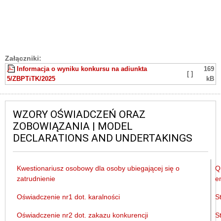
Załączniki:
Informacja o wyniku konkursu na adiunkta
169
[ ]
5/ZBPTiTK/2025
kB
WZORY OŚWIADCZEŃ ORAZ
ZOBOWIĄZANIA | MODEL
DECLARATIONS AND UNDERTAKINGS
Kwestionariusz osobowy dla osoby ubiegającej się o
Q
zatrudnienie
e
Oświadczenie nr1 dot. karalności
S
Oświadczenie nr2 dot. zakazu konkurencji
S